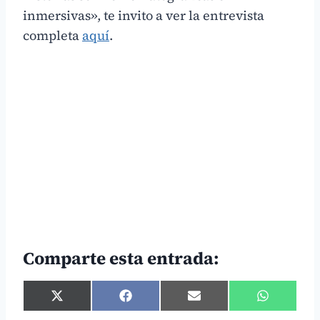
inmersivas», te invito a ver la entrevista
completa
aquí
.
Comparte esta entrada:
C
C
C
C
o
o
o
o